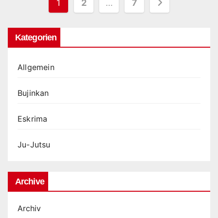
Seitennummerierung
1
2
…
7
der
Kategorien
Beiträge
Allgemein
Bujinkan
Eskrima
Ju-Jutsu
Archive
Archiv