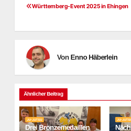
Württemberg-Event 2025 in Ehingen
Beitragsnavigation
Von
Enno Häberlein
Ähnlicher Beitrag
JU-JUTSU
JU-JUTS
Drei Bronzemedaillen
Näch