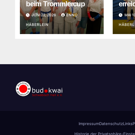
beim Trommlercup
errei
JUNI 22, 2026
ENNO
MAI 1
HÄBERLEIN
HÄBERL
Impressum
Datenschutz
Links
P
Historie der Privatsphäre-Einst