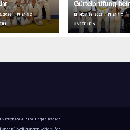
cht
Gürtelprüfung bei
Budokwai Schwäb
3, 2026
ENNO
NOV. 23, 2025
ENNO
Hall
EIN
HÄBERLEIN
rivatsphäre-Einstellungen ändern
ellungen
Einwilligungen widerrufen