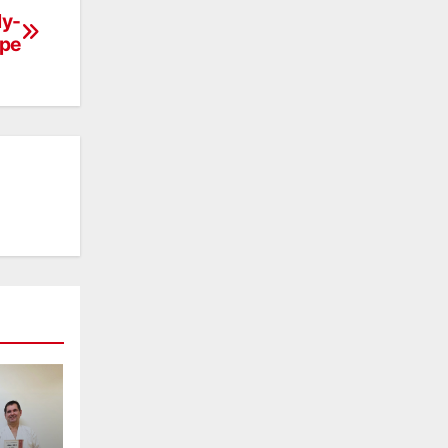
ly-
pe