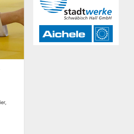
-
er,