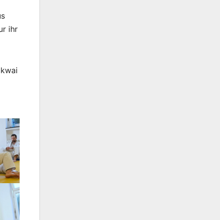
us
r ihr
okwai