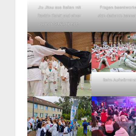
Fragen beantwort
Jiu Jitsu aus Italien mit
sich dadurch kenne
Davide Conti und einer
seiner Schülerinnen
Beim Aufwärmtra