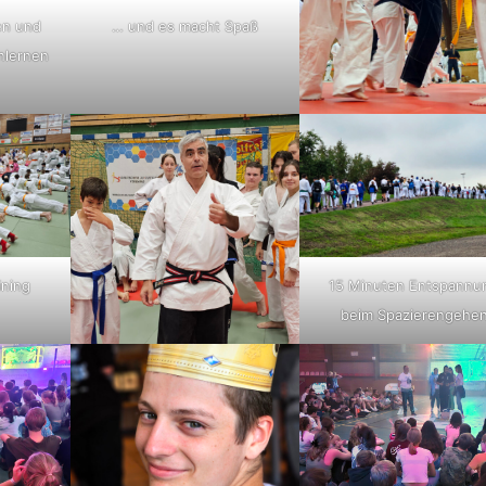
en und
… und es macht Spaß
nlernen
ining
15 Minuten Entspannu
beim Spazierengehe