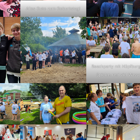
Alles Gute zum Geburtstag!
Beachparty mit Hüpfbur
Spielen und viel Wass