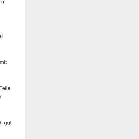
rn
ei
 mit
Teile
r
h gut