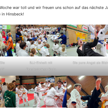
 Woche war toll und wir freuen uns schon auf das nächste Ja
 in Hinsbeck!
Die
BJJ-Einheit mit
Die pure Angst als Bild
dt“
Bundestrainer Rado