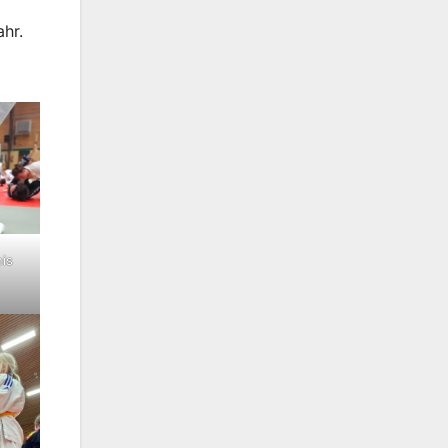
hr.
nis