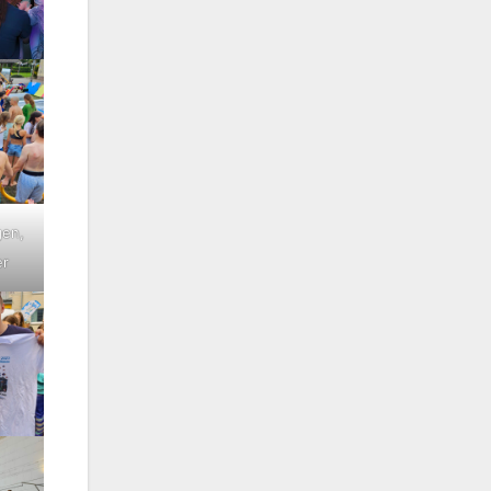
gen,
er