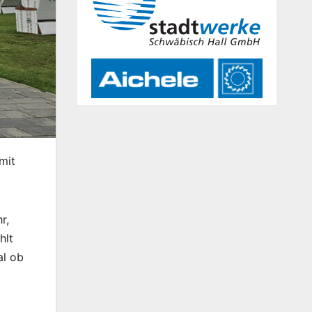
mit
r,
hlt
gal ob