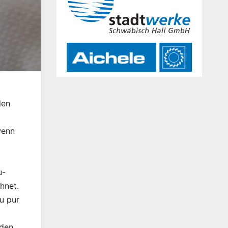
den
wenn
u-
hnet.
u pur
eden