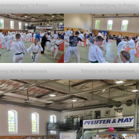
bstverteidigung im Freien
Selbstverteidigung im Freien
ining beim Sommerevent
Training beim Sommerevent