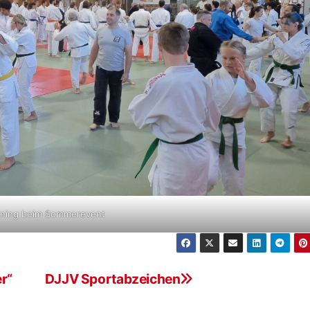
ining beim Sommerevent
er“
DJJV Sportabzeichen