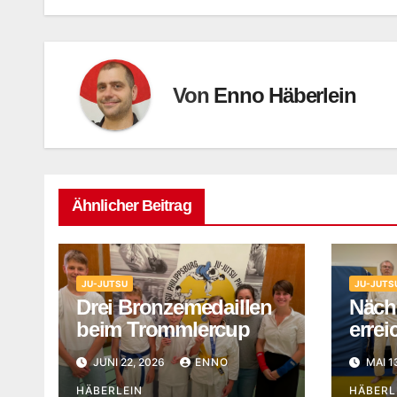
Von
Enno Häberlein
Ähnlicher Beitrag
JU-JUTSU
JU-JUTS
Drei Bronzemedaillen
Näch
beim Trommlercup
errei
JUNI 22, 2026
ENNO
MAI 1
HÄBERLEIN
HÄBERL