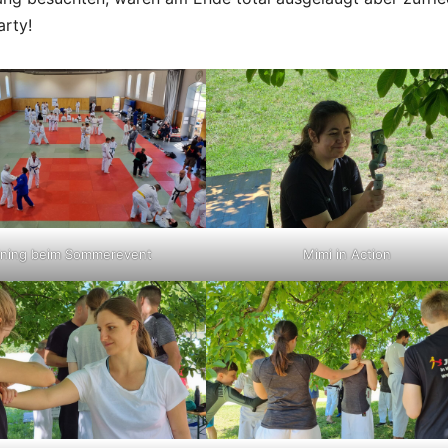
arty!
ining beim Sommerevent
Mimi in Action