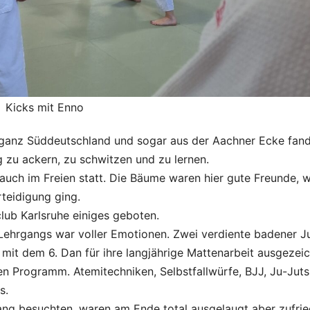
Kicks mit Enno
 ganz Süddeutschland und sogar aus der Aachner Ecke fan
 zu ackern, zu schwitzen und zu lernen.
e auch im Freien statt. Die Bäume waren hier gute Freunde, 
teidigung ging.
ub Karlsruhe einiges geboten.
Lehrgangs war voller Emotionen. Zwei verdiente badener J
mit dem 6. Dan für ihre langjährige Mattenarbeit ausgezeic
gen Programm. Atemitechniken, Selbstfallwürfe, BJJ, Ju-Juts
s.
ang besuchten, waren am Ende total ausgelaugt aber zufri