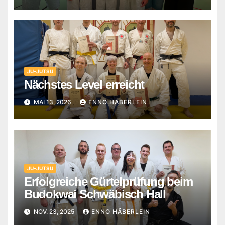
JU-JUTSU
Nächstes Level erreicht
MAI 13, 2026
ENNO HÄBERLEIN
JU-JUTSU
Erfolgreiche Gürtelprüfung beim
Budokwai Schwäbisch Hall
NOV. 23, 2025
ENNO HÄBERLEIN