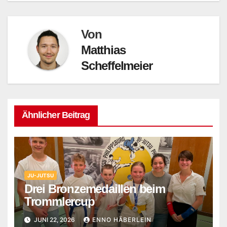
Von
Matthias
Scheffelmeier
Ähnlicher Beitrag
JU-JUTSU
Drei Bronzemedaillen beim
Trommlercup
JUNI 22, 2026
ENNO HÄBERLEIN