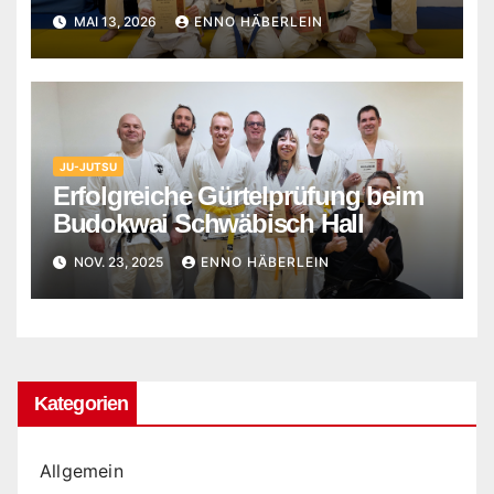
MAI 13, 2026
ENNO HÄBERLEIN
JU-JUTSU
Erfolgreiche Gürtelprüfung beim
Budokwai Schwäbisch Hall
NOV. 23, 2025
ENNO HÄBERLEIN
Kategorien
Allgemein