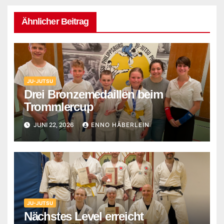
Ähnlicher Beitrag
JU-JUTSU
Drei Bronzemedaillen beim
Trommlercup
JUNI 22, 2026
ENNO HÄBERLEIN
JU-JUTSU
Nächstes Level erreicht