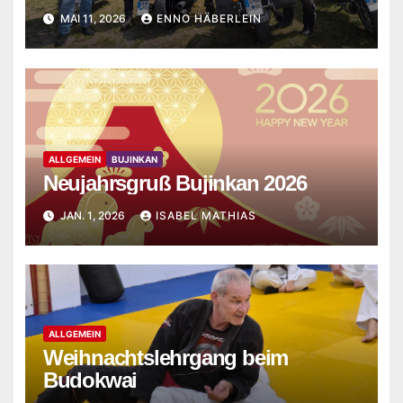
MAI 11, 2026
ENNO HÄBERLEIN
ALLGEMEIN
BUJINKAN
Neujahrsgruß Bujinkan 2026
JAN. 1, 2026
ISABEL MATHIAS
ALLGEMEIN
Weihnachtslehrgang beim
Budokwai