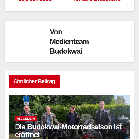
Von
Medienteam
Budokwai
Ähnlicher Beitrag
ALLGEMEIN
Die Budokwai-Motorradsaison ist
eröffnet