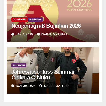
ALLGEMEIN
BUJINKAN
Neujahrsgruß Bujinkan 2026
JAN. 1, 2026
ISABEL MATHIAS
BUJINKAN
Jahresabschluss Seminar –
Chikara O Nuku
NOV. 30, 2025
ISABEL MATHIAS