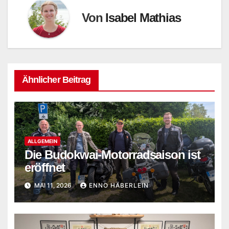
Von
Isabel Mathias
Ähnlicher Beitrag
ALLGEMEIN
Die Budokwai-Motorradsaison ist
eröffnet
MAI 11, 2026
ENNO HÄBERLEIN