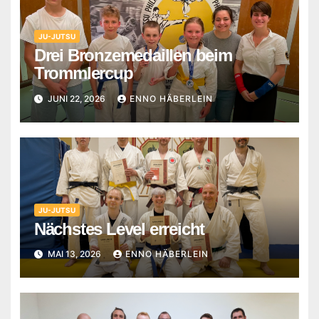
JU-JUTSU
Drei Bronzemedaillen beim
Trommlercup
JUNI 22, 2026
ENNO HÄBERLEIN
JU-JUTSU
Nächstes Level erreicht
MAI 13, 2026
ENNO HÄBERLEIN