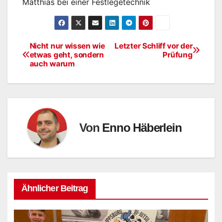
Matthias bei einer Festlegetechnik
Nicht nur wissen wie
Letzter Schliff vor der
Beitragsnavigation
etwas geht, sondern
Prüfung
auch warum
Von
Enno Häberlein
Ähnlicher Beitrag